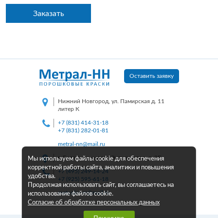
Заказать
Оставить заявку
Нижний Новгород, ул. Памирская д. 11
литер К
+7 (831) 414-31-18
+7 (831) 282-01-81
metral-nn@mail.ru
г. Балашиха, шоссе Энтузиастов, д. 2Б
Мы используем файлы cookie для обеспечения
корректной работы сайта, аналитики и повышения
+7 (495) 249-14-24
удобства.
+7 (925) 595-61-18
Продолжая использовать сайт, вы соглашаетесь на
metcolor-m@mail.ru
использование файлов cookie.
Согласие об обработке персональных данных