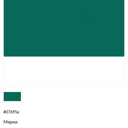
#07695a
Марка: