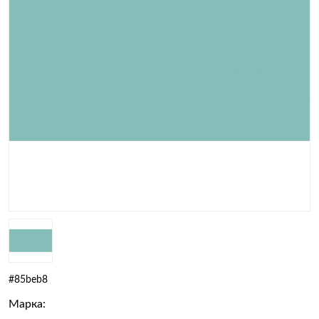
#85beb8
Марка: