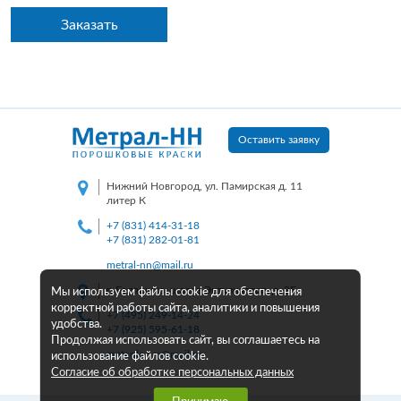
Заказать
Оставить заявку
Нижний Новгород, ул. Памирская д. 11
литер К
+7 (831) 414-31-18
+7 (831) 282-01-81
metral-nn@mail.ru
г. Балашиха, шоссе Энтузиастов, д. 2Б
Мы используем файлы cookie для обеспечения
корректной работы сайта, аналитики и повышения
+7 (495) 249-14-24
удобства.
+7 (925) 595-61-18
Продолжая использовать сайт, вы соглашаетесь на
metcolor-m@mail.ru
использование файлов cookie.
Согласие об обработке персональных данных